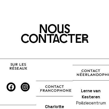
citi
Are
yo
Nous
still
in
CoNtacteR
lov
wit
the
cit
SUR LES
RÉSEAUX
CONTACT
yo
NÉERLANDOPH
wer
bor
CONTACT
FRANCOPHONE
Lerne van
in?
Kesteren
Wer
Poëziecentrum
Charlotte
yo