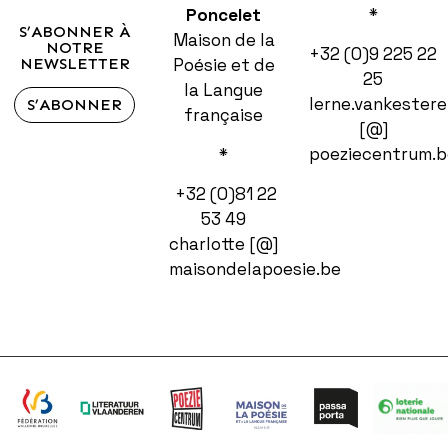
*
Poncelet
pu
S’ABONNER À
Maison de la
NOTRE
+32 (0)9 225 22
on
NEWSLETTER
Poésie et de
25
by
la Langue
lerne.vankestere
S’ABONNER
lov
française
[@]
or
poeziecentrum.b
*
obl
+32 (0)81 22
to
53 49
lea
charlotte [@]
you
maisondelapoesie.be
hea
an
ho
Ad
you
cit